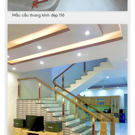
Mẫu cầu thang kính đẹp 116