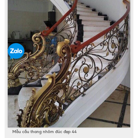
Mẫu cầu thang nhôm đúc đẹp 44