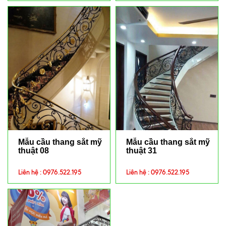
Mẫu cầu thang sắt mỹ
Mẫu cầu thang sắt mỹ
thuật 08
thuật 31
Liên hệ : 0976.522.195
Liên hệ : 0976.522.195