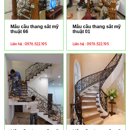
Mẫu cầu thang sắt mỹ
Mẫu cầu thang sắt mỹ
thuật 66
thuật 01
Liên hệ : 0976.522.195
Liên hệ : 0976.522.195