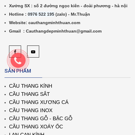
Xưởng SX :
số 2 đường ngọc kiên - đoài phương - hà nội
Hotline :
0976 522 195
(zalo) - Mr.Thuận
Website: cauthangminhthuan.com
Gmail : Cauthangdepminhthuan@gmail.com
SẢN PHẨM
CẦU THANG KÍNH
CẦU THANG SẮT
CẦU THANG XƯƠNG CÁ
CẦU THANG INOX
CẦU THANG GỖ - BẬC GỖ
CẦU THANG XOÁY ỐC
LAN CAN KÍNH