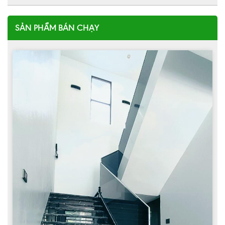
SẢN PHẨM BÁN CHẠY