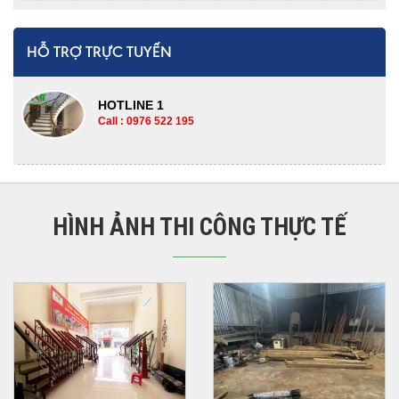
HỖ TRỢ TRỰC TUYẾN
HOTLINE 1
Call : 0976 522 195
HÌNH ẢNH THI CÔNG THỰC TẾ