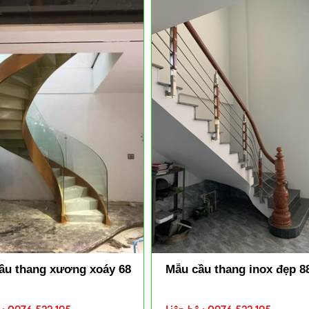
ầu thang xương xoáy 68
Mẫu cầu thang inox đẹp 8