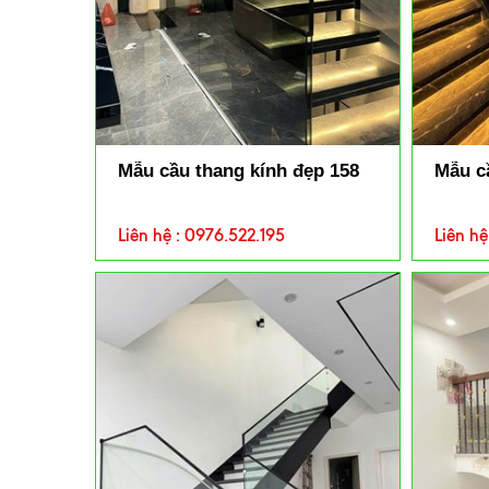
Mẫu cầu thang kính đẹp 158
Mẫu c
Liên hệ : 0976.522.195
Liên hệ