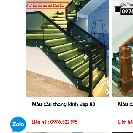
Mẫu cầu thang kính đẹp 90
Mẫu c
Liên hệ : 0976.522.195
Liên hệ