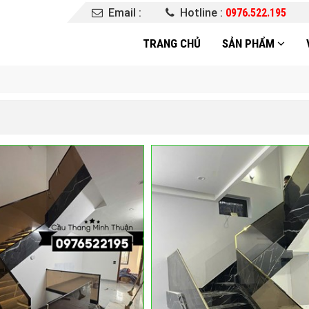
Email :
Hotline :
0976.522.195
TRANG CHỦ
SẢN PHẨM