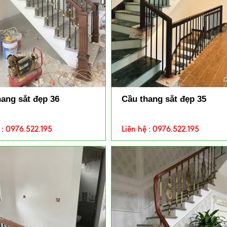
hang sắt đẹp 36
Cầu thang sắt đẹp 35
 : 0976.522.195
Liên hệ : 0976.522.195