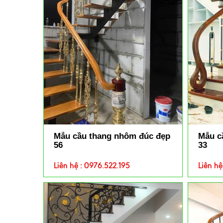
Mẫu cầu thang nhôm đúc đẹp
Mẫu c
56
33
Liên hệ : 0976.522.195
Liên hệ