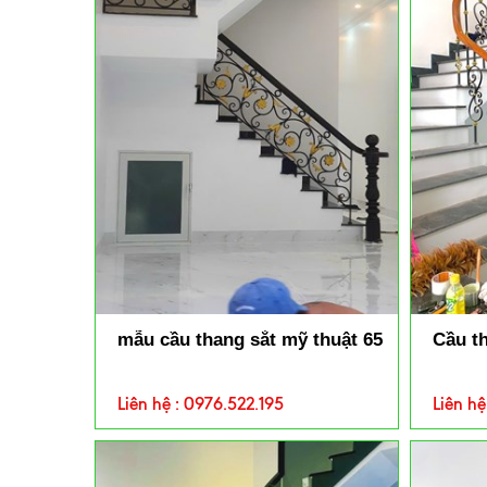
mẫu cầu thang sắt mỹ thuật 65
Cầu t
Liên hệ : 0976.522.195
Liên hệ