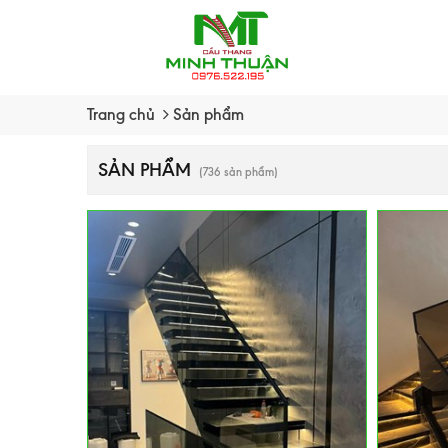
Trang chủ
Sản phẩm
SẢN PHẨM
(736 sản phẩm)