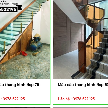
ầu thang kính đẹp 75
Mẫu cầu thang kính đẹp 6
 : 0976.522.195
Liên hệ : 0976.522.195