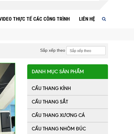
VIDEO THỰC TẾ CÁC CÔNG TRÌNH
LIÊN HỆ
Sắp xếp theo
DANH MỤC SẢN PHẨM
CẦU THANG KÍNH
CẦU THANG SẮT
CẦU THANG XƯƠNG CÁ
CẦU THANG NHÔM ĐÚC