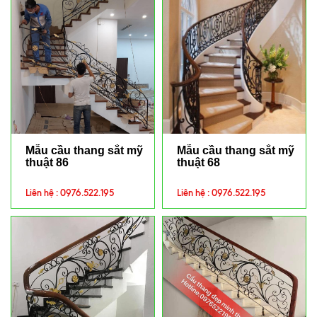
Mẫu cầu thang sắt mỹ
Mẫu cầu thang sắt mỹ
thuật 86
thuật 68
Liên hệ : 0976.522.195
Liên hệ : 0976.522.195