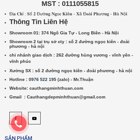
MST : 0111055815
Đị𝐚 𝐂𝐡ỉ : 𝐒ố 𝟐 Đườ𝐧𝐠 𝐍𝐠ọ𝐜 𝐊𝐢ê𝐧 - 𝐗ã Đ𝐨à𝐢 𝐏𝐡ươ𝐧𝐠 - 𝐇à 𝐍ộ𝐢
Thông Tin Liên Hệ
Showroom 01: 374 Ngô Gia Tự - Long Biên - Hà Nội
Showroom 2 tại trụ sở cty : số 2 đường ngọc kiên - đoài
phương - hà nội
chi nhánh giao dịch : 262 đường hùng vương - vĩnh yên -
vĩnh phúc
Xưởng SX :
số 2 đường ngọc kiên - đoài phương - hà nội
Hotline :
0976 522 195
(zalo) - Mr.Thuận
Website: cauthangminhthuan.com
Gmail : Cauthangdepminhthuan@gmail.com
SẢN PHẨM