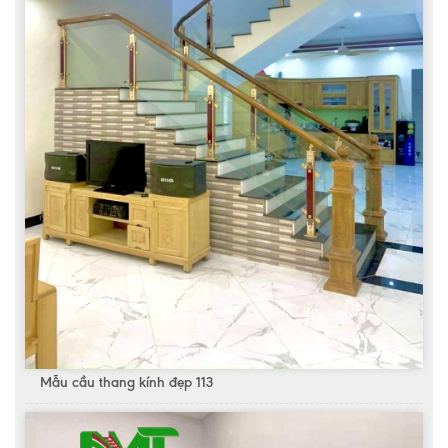
Mẫu cầu thang kính đẹp 113