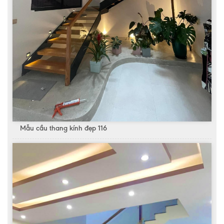
Mẫu cầu thang kính đẹp 116