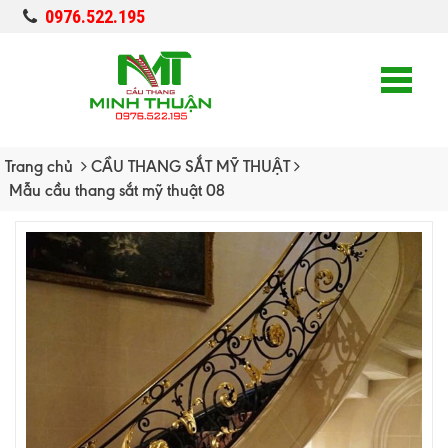
0976.522.195
Trang chủ
CẦU THANG SẮT MỸ THUẬT
Mẫu cầu thang sắt mỹ thuật 08