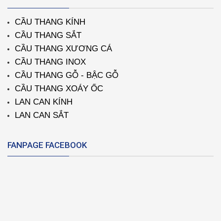
CẦU THANG KÍNH
CẦU THANG SẮT
CẦU THANG XƯƠNG CÁ
CẦU THANG INOX
CẦU THANG GỖ - BẬC GỖ
CẦU THANG XOÁY ỐC
LAN CAN KÍNH
LAN CAN SẮT
FANPAGE FACEBOOK