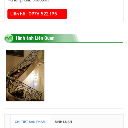
Mã sản phẩm: SKU00515
Liên hệ : 0976.522.195
Hình ảnh Liên Quan
CHI TIẾT SẢN PHẨM
BÌNH LUẬN