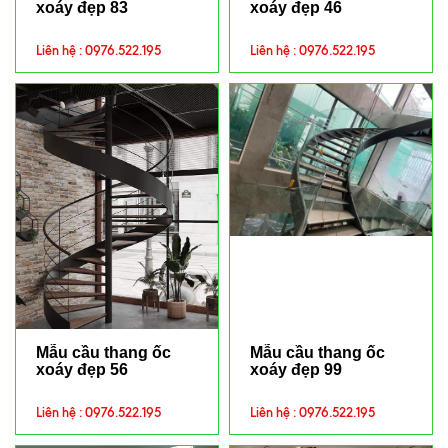
xoáy đẹp 83
xoáy đẹp 46
Liên hệ : 0976.522.195
Liên hệ : 0976.522.195
Mẫu cầu thang ốc
Mẫu cầu thang ốc
xoáy đẹp 56
xoáy đẹp 99
Liên hệ : 0976.522.195
Liên hệ : 0976.522.195