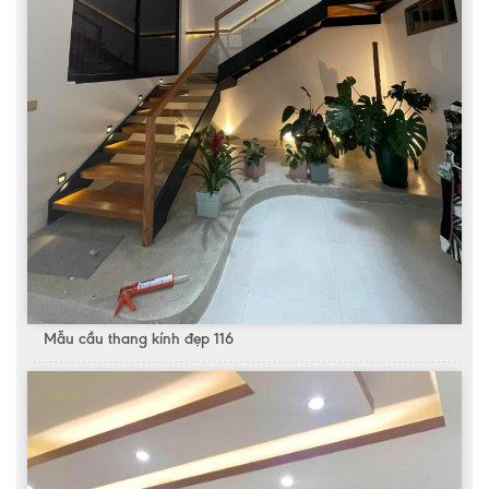
Mẫu cầu thang kính đẹp 116