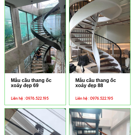
Mẫu cầu thang ốc
Mẫu cầu thang ốc
xoáy đẹp 69
xoáy đẹp 88
Liên hệ : 0976.522.195
Liên hệ : 0976.522.195