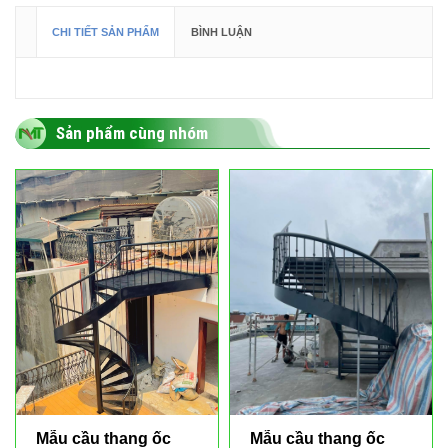
CHI TIẾT SẢN PHẨM
BÌNH LUẬN
Sản phẩm cùng nhóm
Mẫu cầu thang ốc
Mẫu cầu thang ốc