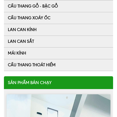
CẦU THANG GỖ - BẬC GỖ
CẦU THANG XOÁY ỐC
LAN CAN KÍNH
LAN CAN SẮT
MÁI KÍNH
CẦU THANG THOÁT HIỂM
SẢN PHẨM BÁN CHẠY